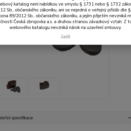
bový katalog není nabídkou ve smyslu § 1731 nebo § 1732 zák
79
12 Sb., občanského zákoníku, ani se nejedná o veřejný příslib dle 
kona 89/2012 Sb., občanského zákoníku, a jejím přijetím nevzniká m
653
čností Česká zbrojovka a.s. a druhou stranou závazkový vztah. Z 
webového katalogu nevzniká nárok na uzavření smlouvy.
Číslo p
Zavřít
Výrobc
etní specifikace