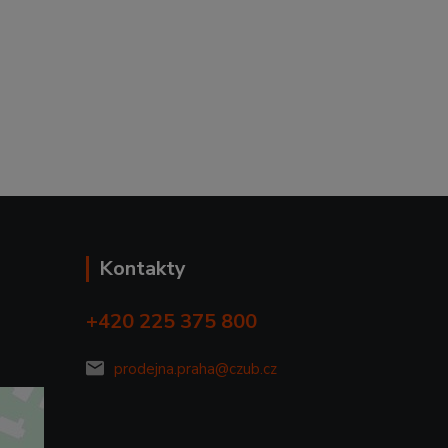
Kontakty
+420 225 375 800
prodejna.praha@czub.cz