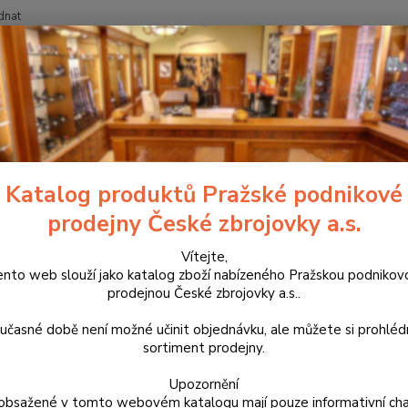
dnat
Nevíte
Hledat
+420
ouzdra, kufry na zbraně a batohy
Řemeny na zbraně a nábojové pásy
odel LP01
Katalog produktů Pražské podnikové
ná botka pažby Zubíček model 
prodejny České zbrojovky a.s.
Česká 
Vítejte,
1992 a
ento web slouží jako katalog zboží nabízeného Pražskou podnikov
prodejnou České zbrojovky a.s..
výrobk
bez nu
učasné době není možné učinit objednávku, ale můžete si prohlé
sortiment prodejny.
Dos
Upozornění
obsažené v tomto webovém katalogu mají pouze informativní cha