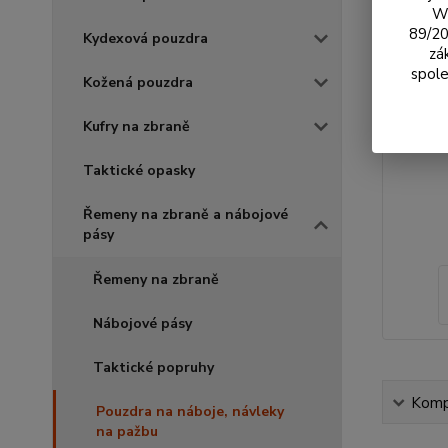
We
89/20
Kydexová pouzdra
zá
spole
Kožená pouzdra
Kufry na zbraně
Taktické opasky
Řemeny na zbraně a nábojové
pásy
Řemeny na zbraně
Nábojové pásy
Taktické popruhy
Kompl
Pouzdra na náboje, návleky
na pažbu