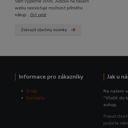
Vám vyjdeme vstříc. Ačkoliv na našem
webu neexistuje možnost přímého
nákup...
číst celé
Zobrazit všechny novinky
Informace pro zákazníky
Jak u n
O nás
Na našem w
Kontakty
“Vložit do 
eshop.
Pokud chcete
pošlete nám