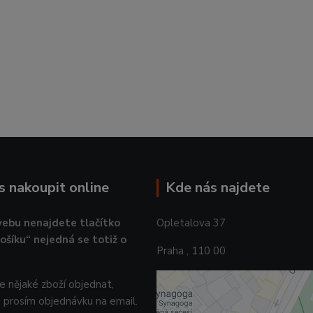
ás nakoupit online
Kde nás najdete
ebu nenajdete tlačítko
Opletalova 37
košíku“ nejedná se totiž o
Praha , 110 00
 nějaké zboží objednat,
 prosím objednávku na email.