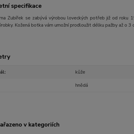
tní specifikace
rma Zubířek se zabývá výrobou loveckých potřeb již od roku 
výrobky. Kožená botka vám umožní prodloužit délku pažby až o 3
etry
ál
kůže
hnědá
zařazeno v kategoriích