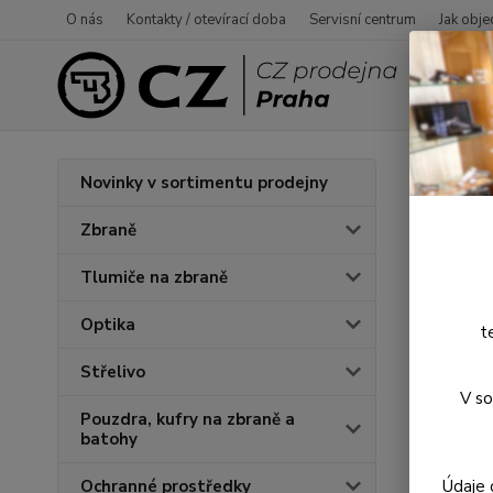
O nás
Kontakty / otevírací doba
Servisní centrum
Jak obje
Úvod
P
Novinky v sortimentu prodejny
Hřbe
Zbraně
Tlumiče na zbraně
Optika
t
Střelivo
V so
Pouzdra, kufry na zbraně a
batohy
Údaje 
Ochranné prostředky