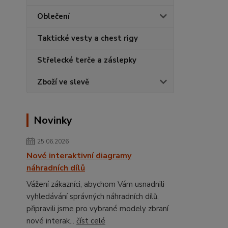
Oblečení
Taktické vesty a chest rigy
Střelecké terče a záslepky
Zboží ve slevě
Novinky
25.06.2026
Nové interaktivní diagramy
náhradních dílů
Vážení zákazníci, abychom Vám usnadnili
vyhledávání správných náhradních dílů,
připravili jsme pro vybrané modely zbraní
nové interak...
číst celé