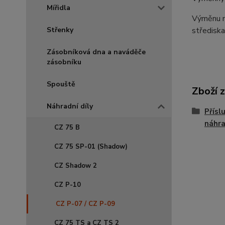
Mířidla
Výměnu ná
střediska
Střenky
Zásobníková dna a naváděče
zásobníku
Spouště
Zboží 
Náhradní díly
Přísl
náhra
CZ 75 B
CZ 75 SP-01 (Shadow)
CZ Shadow 2
CZ P-10
CZ P-07 / CZ P-09
CZ 75 TS a CZ TS 2