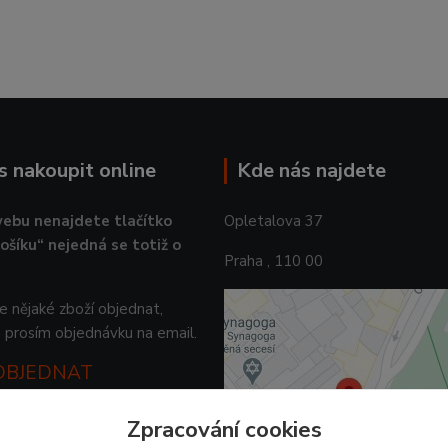
ás nakoupit online
Kde nás najdete
ebu nenajdete tlačítko
Opletalova 37
košíku“ nejedná se totiž o
Praha , 110 00
 nějaké zboží objednat,
 prosím objednávku na email.
 OBJEDNAT
Zpracování cookies