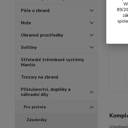
We
89/20
Péče o zbraně
zá
spole
Nože
Obranné prostředky
Svítilny
Střelecké tréninkové systémy
Mantis
Trezory na zbraně
Příslušenství, doplňky a
náhradní díly
Pro pistole
Komple
Zásobníky
Výměnný 