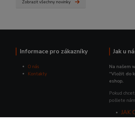
Zobrazit všechny novinky
Informace pro zákazníky
Jak u n
O nás
Na našem w
Kontakty
“Vložit do 
eshop.
Pokud chcete
pošlete nám
JAK