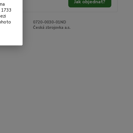
Jak objednat?
ona
Kč
bez DPH
§ 1733
ezi
tohoto
roduktu:
0720-0030-01ND
e:
Česká zbrojovka a.s.