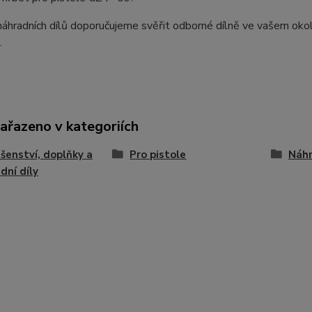
hradních dílů doporučujeme svěřit odborné dílně ve vašem okol
.
zařazeno v kategoriích
ušenství, doplňky a
Pro pistole
Náhr
dní díly