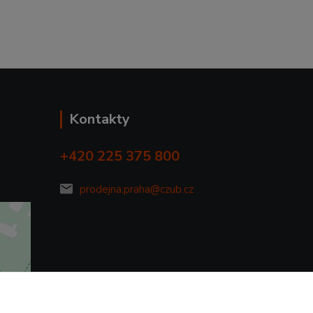
Kontakty
+420 225 375 800
prodejna.praha@czub.cz