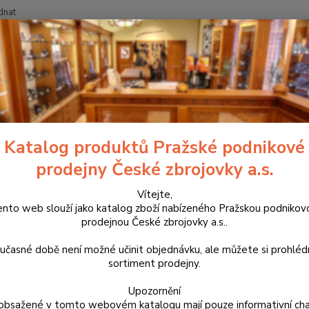
dnat
Nevíte
Hledat
+420
říslušenství, doplňky a náhradní díly
Pro pistole
Náhradní díly
CZ
t velikosti L pro P-09 černý díl 
Katalog produktů Pražské podnikové
prodejny České zbrojovky a.s.
Výměnn
doporu
Vítejte,
ento web slouží jako katalog zboží nabízeného Pražskou podnikov
využít
prodejnou České zbrojovky a.s..
učasné době není možné učinit objednávku, ale můžete si prohlé
Dos
sortiment prodejny.
Upozornění
99
obsažené v tomto webovém katalogu mají pouze informativní cha