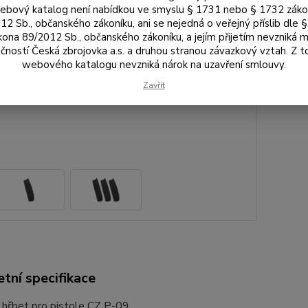
bový katalog není nabídkou ve smyslu § 1731 nebo § 1732 zák
82 
12 Sb., občanského zákoníku, ani se nejedná o veřejný příslib dle 
kona 89/2012 Sb., občanského zákoníku, a jejím přijetím nevzniká m
čností Česká zbrojovka a.s. a druhou stranou závazkový vztah. Z 
Číslo p
webového katalogu nevzniká nárok na uzavření smlouvy.
Výrobc
Zavřít
tní specifikace
hřbet pro pistole CZ P-09.