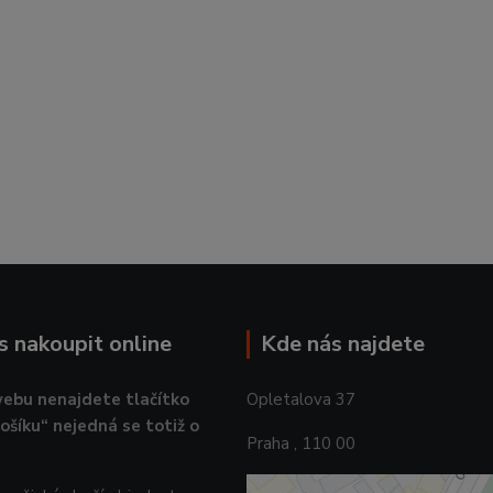
ás nakoupit online
Kde nás najdete
ebu nenajdete tlačítko
Opletalova 37
košíku“ nejedná se totiž o
Praha , 110 00