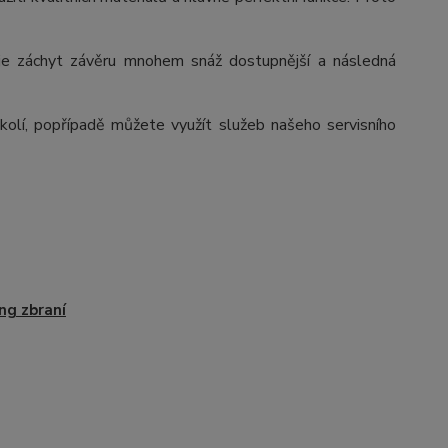
ě je záchyt závěru mnohem snáž dostupnější a následná
olí, popřípadě můžete využít služeb našeho servisního
ng zbraní