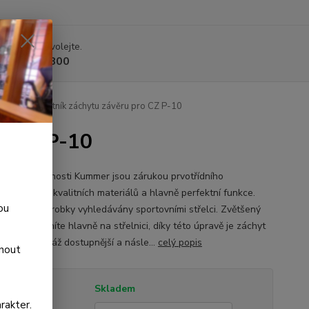
 si rady? Zavolejte.
 225 375 800
uralový hmatník záchytu závěru pro CZ P-10
o CZ P-10
y od společnosti Kummer jsou zárukou prvotřídního
ání, použití kvalitních materiálů a hlavně perfektní funkce.
ou
jsou jejich výrobky vyhledávány sportovními střelci. Zvětšený
závěru oceníte hlavně na střelnici, díky této úpravě je záchyt
 mnohem snáž dostupnější a násle...
celý popis
dnout
tupnost
Skladem
rakter.