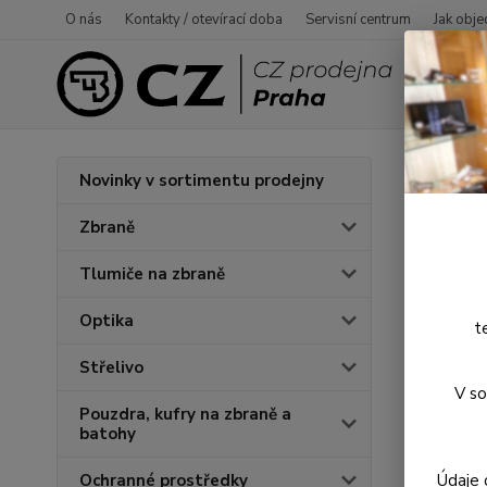
O nás
Kontakty / otevírací doba
Servisní centrum
Jak obje
Úvod
P
Novinky v sortimentu prodejny
Dura
Zbraně
Tlumiče na zbraně
Optika
t
Střelivo
V so
Pouzdra, kufry na zbraně a
batohy
Údaje 
Ochranné prostředky