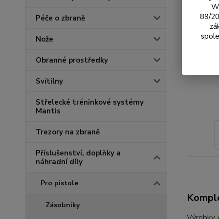
We
89/20
Péče o zbraně
zá
spole
Nože
Obranné prostředky
Svítilny
Střelecké tréninkové systémy
Mantis
Trezory na zbraně
Příslušenství, doplňky a
náhradní díly
Pro pistole
Komple
Zásobníky
Výrobky o