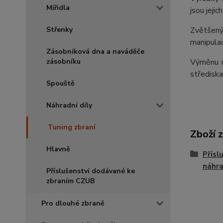
Mířidla
jsou jeji
Zvětšený
Střenky
manipulace
Zásobníková dna a naváděče
Výměnu n
zásobníku
střediska
Spouště
Náhradní díly
Tuning zbraní
Zboží 
Hlavně
Přísl
náhra
Příslušenství dodávané ke
zbraním CZUB
Pro dlouhé zbraně