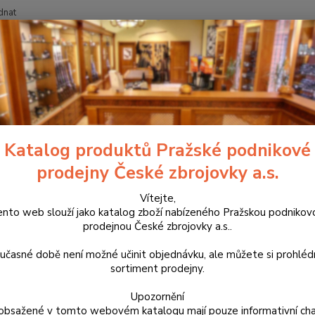
dnat
Nevíte
Hledat
+420
říslušenství, doplňky a náhradní díly
Pro pistole
Tuning zbraní
D
lový hmatník záchytu závěru pr
Katalog produktů Pražské podnikové
prodejny České zbrojovky a.s.
Výrobk
zpracov
Vítejte,
ento web slouží jako katalog zboží nabízeného Pražskou podnikov
Proto 
prodejnou České zbrojovky a.s..
záchyt 
závěru
učasné době není možné učinit objednávku, ale můžete si prohlé
sortiment prodejny.
Dos
Upozornění
obsažené v tomto webovém katalogu mají pouze informativní cha