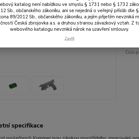
Bar
bový katalog není nabídkou ve smyslu § 1731 nebo § 1732 zák
12 Sb., občanského zákoníku, ani se nejedná o veřejný příslib dle 
kona 89/2012 Sb., občanského zákoníku, a jejím přijetím nevzniká m
čností Česká zbrojovka a.s. a druhou stranou závazkový vztah. Z 
95
webového katalogu nevzniká nárok na uzavření smlouvy.
791
Zavřít
Číslo p
tní specifikace
d společnosti Kummer jsou zárukou prvotřídního zpracování, použ