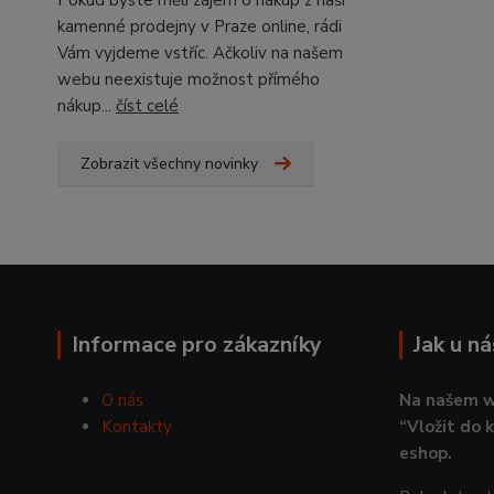
Pokud byste měli zájem o nákup z naší
kamenné prodejny v Praze online, rádi
Vám vyjdeme vstříc. Ačkoliv na našem
webu neexistuje možnost přímého
nákup...
číst celé
Zobrazit všechny novinky
Informace pro zákazníky
Jak u n
O nás
Na našem w
Kontakty
“Vložit do 
eshop.