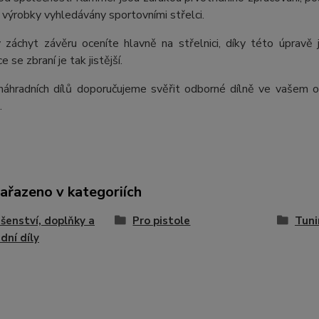
ch výrobky vyhledávány sportovními střelci.
 záchyt závěru oceníte hlavně na střelnici, díky této úprav
 se zbraní je tak jistější.
áhradních dílů doporučujeme svěřit odborné dílně ve vašem ok
.
zařazeno v kategoriích
ušenství, doplňky a
Pro pistole
Tuni
dní díly