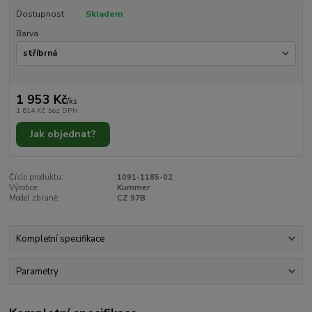
Dostupnost
Skladem
Barva
1 953 Kč
/
ks
1 614 Kč
bez DPH
Jak objednat?
Číslo produktu:
1091-1185-02
Výrobce:
Kummer
Model zbraně:
CZ 97B
Kompletní specifikace
Parametry