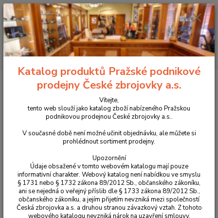
+420 225 375 800
Menu
Hledat
Katalog produktů Pražské podnikové
Úvod
Příslušenství, doplňky a náhradní díly
Pro pistole
Střenky
prodejny České zbrojovky a.s.
Duralové střenky pro CZ 97
Vítejte,
Duralové střenky pro CZ 97
tento web slouží jako katalog zboží nabízeného Pražskou
podnikovou prodejnou České zbrojovky a.s..
V současné době není možné učinit objednávku, ale můžete si
prohlédnout sortiment prodejny.
Upozornění
Údaje obsažené v tomto webovém katalogu mají pouze
informativní charakter. Webový katalog není nabídkou ve smyslu
§ 1731 nebo § 1732 zákona 89/2012 Sb., občanského zákoníku,
ani se nejedná o veřejný příslib dle § 1733 zákona 89/2012 Sb.,
občanského zákoníku, a jejím přijetím nevzniká mezi společností
Česká zbrojovka a.s. a druhou stranou závazkový vztah. Z tohoto
webového katalogu nevzniká nárok na uzavření smlouvy.