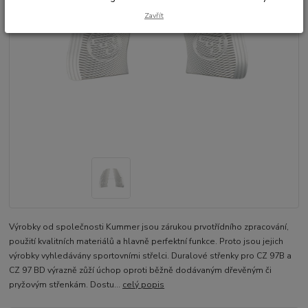
Zavřít
Výrobky od společnosti Kummer jsou zárukou prvotřídního zpracování,
použití kvalitních materiálů a hlavně perfektní funkce. Proto jsou jejich
výrobky vyhledávány sportovními střelci. Duralové střenky pro CZ 97B a
CZ 97 BD výrazně zůží úchop oproti běžně dodávaným dřevěným či
pryžovým střenkám. Dostu...
celý popis