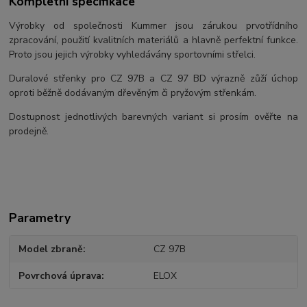
Kompletní specifikace
Výrobky od společnosti Kummer jsou zárukou prvotřídního
zpracování, použití kvalitních materiálů a hlavně perfektní funkce.
Proto jsou jejich výrobky vyhledávány sportovními střelci.
Duralové střenky pro CZ 97B a CZ 97 BD výrazně zůží úchop
oproti běžně dodávaným dřevěným či pryžovým střenkám.
Dostupnost jednotlivých barevných variant si prosím ověřte na
prodejně.
Parametry
Model zbraně
CZ 97B
Povrchová úprava
ELOX