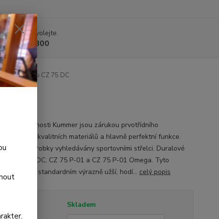
 si rady? Zavolejte.
 225 375 800
é střenky pro CZ 75 DC
y od společnosti Kummer jsou zárukou prvotřídního
ání, použití kvalitních materiálů a hlavně perfektní funkce.
ou
jsou jejich výrobky vyhledávány sportovními střelci. Duralové
y pro CZ 75 DC, CZ 75 P-01 a CZ 75 P-01 Omega. Tyto
 jsou oproti standardním výrazně užší, hodí...
celý popis
dnout
tupnost
Skladem
rakter.