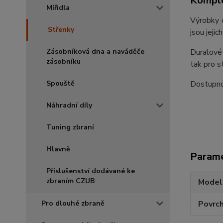
Komple
Mířidla
Výrobky o
Střenky
jsou jeji
Duralové
Zásobníková dna a naváděče
zásobníku
tak pro s
Dostupnos
Spouště
Náhradní díly
Tuning zbraní
Hlavně
Param
Příslušenství dodávané ke
zbraním CZUB
Model
Povrc
Pro dlouhé zbraně