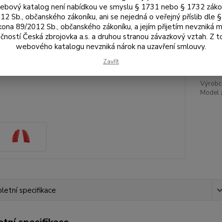
Bar
bový katalog není nabídkou ve smyslu § 1731 nebo § 1732 zák
12 Sb., občanského zákoníku, ani se nejedná o veřejný příslib dle 
kona 89/2012 Sb., občanského zákoníku, a jejím přijetím nevzniká m
čností Česká zbrojovka a.s. a druhou stranou závazkový vztah. Z 
1 
webového katalogu nevzniká nárok na uzavření smlouvy.
1 4
Zavřít
Výrobc
Model 
etní specifikace