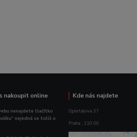
ás nakoupit online
Kde nás najdete
ebu nenajdete tlačítko
Opletalova 37
košíku“ nejedná se totiž o
Praha , 110 00