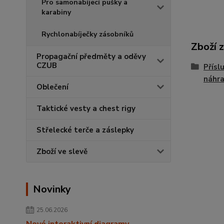
Pro samonabíjecí pušky a
karabiny
Rychlonabíječky zásobníků
Zboží 
Propagační předměty a oděvy
CZUB
Přísl
náhra
Oblečení
Taktické vesty a chest rigy
Střelecké terče a záslepky
Zboží ve slevě
Novinky
25.06.2026