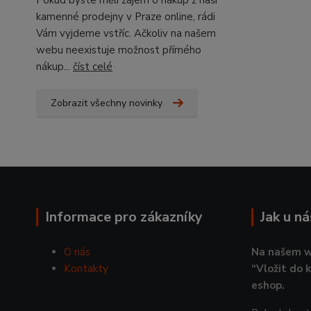
Pokud byste měli zájem o nákup z naší
kamenné prodejny v Praze online, rádi
Vám vyjdeme vstříc. Ačkoliv na našem
webu neexistuje možnost přímého
nákup...
číst celé
Zobrazit všechny novinky
Informace pro zákazníky
Jak u n
O nás
Na našem w
Kontakty
“Vložit do 
eshop.