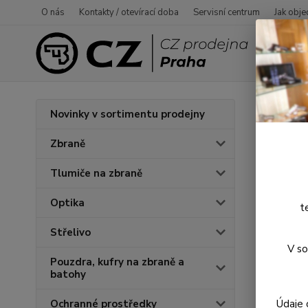
O nás
Kontakty / otevírací doba
Servisní centrum
Jak obje
Úvod
P
Novinky v sortimentu prodejny
Dura
Zbraně
Tlumiče na zbraně
Optika
t
Střelivo
V so
Pouzdra, kufry na zbraně a
batohy
Údaje 
Ochranné prostředky