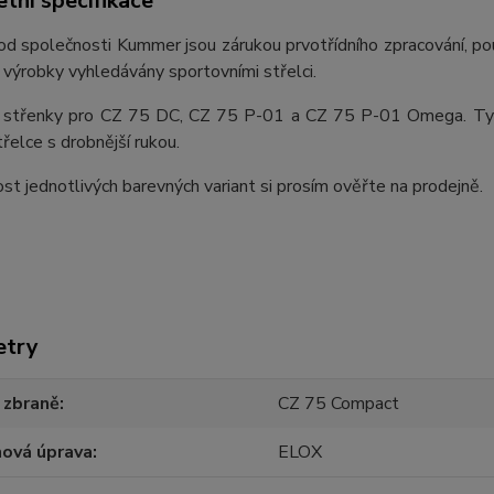
tní specifikace
d společnosti Kummer jsou zárukou prvotřídního zpracování, použ
ch výrobky vyhledávány sportovními střelci.
 střenky pro CZ 75 DC, CZ 75 P-01 a CZ 75 P-01 Omega. Tyto 
třelce s drobnější rukou.
t jednotlivých barevných variant si prosím ověřte na prodejně.
etry
 zbraně
CZ 75 Compact
hová úprava
ELOX