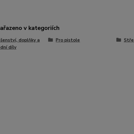
zařazeno v kategoriích
ušenství, doplňky a
Pro pistole
Stře
dní díly