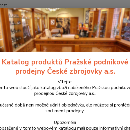
dnat
Nevíte
Hledat
+420
říslušenství, doplňky a náhradní díly
Pro pistole
Střenky
Duralov
lové střenky pro CZ 75 DC
Katalog produktů Pražské podnikové
prodejny České zbrojovky a.s.
Výrobk
zpracov
Vítejte,
ento web slouží jako katalog zboží nabízeného Pražskou podnikov
Proto 
prodejnou České zbrojovky a.s..
střenk
střenky
učasné době není možné učinit objednávku, ale můžete si prohlé
sortiment prodejny.
Dos
Upozornění
obsažené v tomto webovém katalogu mají pouze informativní cha