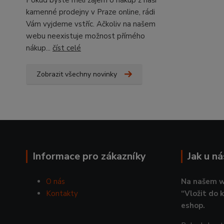
Pokud byste měli zájem o nákup z naší
kamenné prodejny v Praze online, rádi
Vám vyjdeme vstříc. Ačkoliv na našem
webu neexistuje možnost přímého
nákup...
číst celé
Zobrazit všechny novinky
Informace pro zákazníky
Jak u n
O nás
Na našem w
Kontakty
“Vložit do 
eshop.