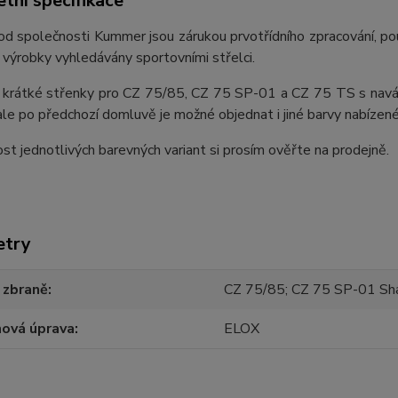
tní specifikace
d společnosti Kummer jsou zárukou prvotřídního zpracování, použ
ch výrobky vyhledávány sportovními střelci.
 krátké střenky pro CZ 75/85, CZ 75 SP-01 a CZ 75 TS s navá
 ale po předchozí domluvě je možné objednat i jiné barvy nabízené
t jednotlivých barevných variant si prosím ověřte na prodejně.
etry
 zbraně
CZ 75/85; CZ 75 SP-01 Sh
hová úprava
ELOX