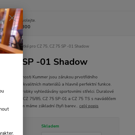
 si rady? Zavolejte.
 225 375 800
é střenky krátké pro CZ 75, CZ 75 SP -01 Shadow
 CZ 75 SP -01 Shadow
y od společnosti Kummer jsou zárukou prvotřídního
ání, použití kvalitních materiálů a hlavně perfektní funkce.
ou
jsou jejich výrobky vyhledávány sportovními střelci. Duralové
 střenky pro CZ 75/85, CZ 75 SP-01 a CZ 75 TS s naváděčem
íku. Skladem máme základní čtyři barev...
celý popis
dnout
tupnost
Skladem
rakter.