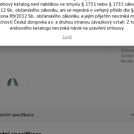
Bar
bový katalog není nabídkou ve smyslu § 1731 nebo § 1732 zák
12 Sb., občanského zákoníku, ani se nejedná o veřejný příslib dle 
kona 89/2012 Sb., občanského zákoníku, a jejím přijetím nevzniká m
čností Česká zbrojovka a.s. a druhou stranou závazkový vztah. Z 
1 
webového katalogu nevzniká nárok na uzavření smlouvy.
1 4
Zavřít
Číslo p
Výrobc
Model 
etní specifikace