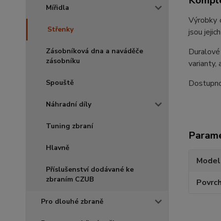
Komple
Mířidla
Výrobky o
Střenky
jsou jeji
Duralové
Zásobníková dna a naváděče
zásobníku
varianty,
Dostupnos
Spouště
Náhradní díly
Tuning zbraní
Param
Hlavně
Model
Příslušenství dodávané ke
zbraním CZUB
Povrc
Pro dlouhé zbraně