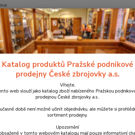
dnat
Nevíte
Hledat
+420
říslušenství, doplňky a náhradní díly
Pro pistole
Střenky
Duralov
lové střenky krátké pro CZ 75,
Katalog produktů Pražské podnikové
prodejny České zbrojovky a.s.
Výrobk
zpracov
Vítejte,
ento web slouží jako katalog zboží nabízeného Pražskou podnikov
Proto 
prodejnou České zbrojovky a.s..
krátké
zásobn
učasné době není možné učinit objednávku, ale můžete si prohlé
sortiment prodejny.
Dos
Upozornění
obsažené v tomto webovém katalogu mají pouze informativní cha