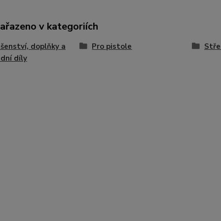
zařazeno v kategoriích
ušenství, doplňky a
Pro pistole
Stře
dní díly