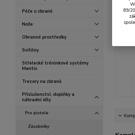
We
89/20
Péče o zbraně
zá
spole
Nože
Obranné prostředky
Svítilny
Střelecké tréninkové systémy
Mantis
Trezory na zbraně
Příslušenství, doplňky a
náhradní díly
Pro pistole
Kompl
Zásobníky