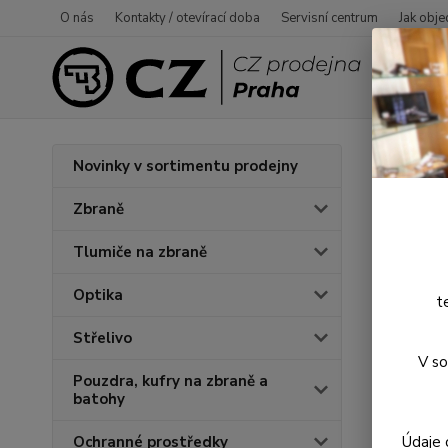
O nás
Kontakty / otevírací doba
Servisní centrum
Jak obje
Úvod
P
Novinky v sortimentu prodejny
Dura
Zbraně
Tlumiče na zbraně
Optika
t
Střelivo
V so
Pouzdra, kufry na zbraně a
batohy
Údaje 
Ochranné prostředky