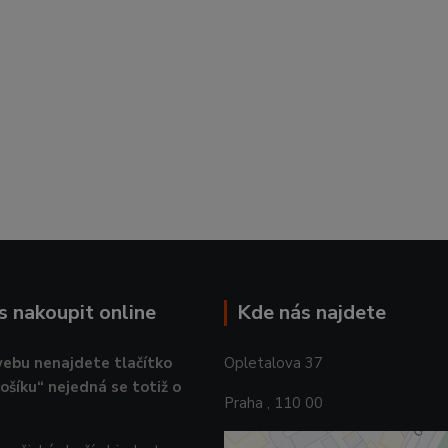
ás nakoupit online
Kde nás najdete
ebu nenajdete tlačítko
Opletalova 37
košíku“ nejedná se totiž o
Praha , 110 00