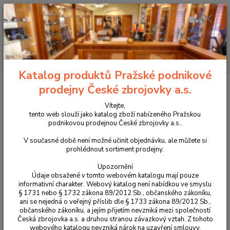
+420 225 375 800
Menu
Hledat
Katalog produktů Pražské podnikové
Úvod
Příslušenství, doplňky a náhradní díly
Pro pistole
Střenky
prodejny České zbrojovky a.s.
Duralové střenky dlouhé pro CZ Shadow 2
Vítejte,
Duralové střenky dlouhé pro CZ
tento web slouží jako katalog zboží nabízeného Pražskou
podnikovou prodejnou České zbrojovky a.s..
Shadow 2
V současné době není možné učinit objednávku, ale můžete si
prohlédnout sortiment prodejny.
Upozornění
Údaje obsažené v tomto webovém katalogu mají pouze
informativní charakter. Webový katalog není nabídkou ve smyslu
§ 1731 nebo § 1732 zákona 89/2012 Sb., občanského zákoníku,
ani se nejedná o veřejný příslib dle § 1733 zákona 89/2012 Sb.,
občanského zákoníku, a jejím přijetím nevzniká mezi společností
Česká zbrojovka a.s. a druhou stranou závazkový vztah. Z tohoto
webového katalogu nevzniká nárok na uzavření smlouvy.