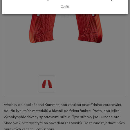
Zavřít
Výrobky od společnosti Kummer jsou zárukou prvotřídního zpracování,
použití kvalitních materiálů a hlavně perfektní funkce. Proto jsou jejich
výrobky vyhledávány sportovními střelci. Tyto střenky jsou určené pro
Shadow 2 bez trychtýře na navádění zásobníků. Dostupnost jednotlivých
barevných variant...
celý popis