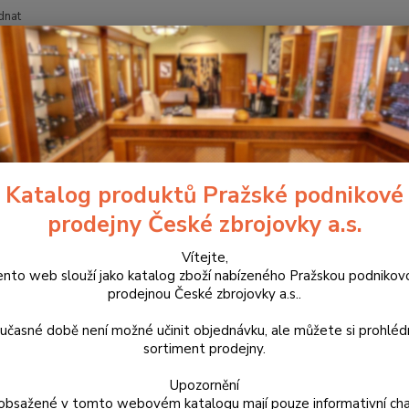
dnat
Nevíte
Hledat
+420
říslušenství, doplňky a náhradní díly
Pro pistole
Zásobníková dna a 
r.) pro naváděč
Katalog produktů Pražské podnikové
lové dno zásobníku pro CZ 75 S
prodejny České zbrojovky a.s.
Výrobk
Vítejte,
zpracov
ento web slouží jako katalog zboží nabízeného Pražskou podnikov
prodejnou České zbrojovky a.s..
Proto 
duralo
učasné době není možné učinit objednávku, ale můžete si prohlé
řady C
sortiment prodejny.
Upozornění
Dos
obsažené v tomto webovém katalogu mají pouze informativní cha