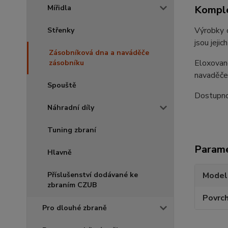
Komple
Mířidla
Výrobky o
Střenky
jsou jeji
Zásobníková dna a naváděče
Eloxovan
zásobníku
navaděče
Spouště
Dostupnos
Náhradní díly
Tuning zbraní
Param
Hlavně
Model
Příslušenství dodávané ke
zbraním CZUB
Povrc
Pro dlouhé zbraně