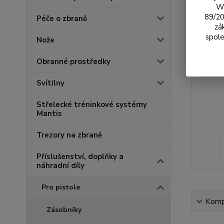
We
89/20
Péče o zbraně
zá
spole
Nože
Obranné prostředky
Svítilny
Střelecké tréninkové systémy
Mantis
Trezory na zbraně
Příslušenství, doplňky a
náhradní díly
Pro pistole
Kompl
Zásobníky