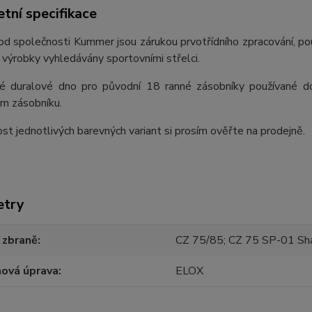
tní specifikace
d společnosti Kummer jsou zárukou prvotřídního zpracování, použ
ch výrobky vyhledávány sportovními střelci.
é duralové dno pro původní 18 ranné zásobníky používané do
m zásobníku.
t jednotlivých barevných variant si prosím ověřte na prodejně.
etry
 zbraně
CZ 75/85; CZ 75 SP-01 S
hová úprava
ELOX