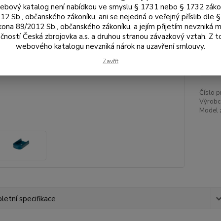
bový katalog není nabídkou ve smyslu § 1731 nebo § 1732 zák
Bar
12 Sb., občanského zákoníku, ani se nejedná o veřejný příslib dle 
kona 89/2012 Sb., občanského zákoníku, a jejím přijetím nevzniká m
čností Česká zbrojovka a.s. a druhou stranou závazkový vztah. Z 
webového katalogu nevzniká nárok na uzavření smlouvy.
60
Zavřít
502
Číslo p
Výrobc
Model 
etní specifikace