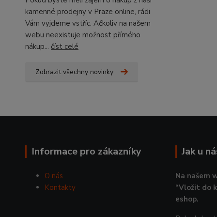
Pokud byste měli zájem o nákup z naší
kamenné prodejny v Praze online, rádi
Vám vyjdeme vstříc. Ačkoliv na našem
webu neexistuje možnost přímého
nákup...
číst celé
Zobrazit všechny novinky
Informace pro zákazníky
Jak u n
O nás
Na našem w
Kontakty
“Vložit do 
eshop.