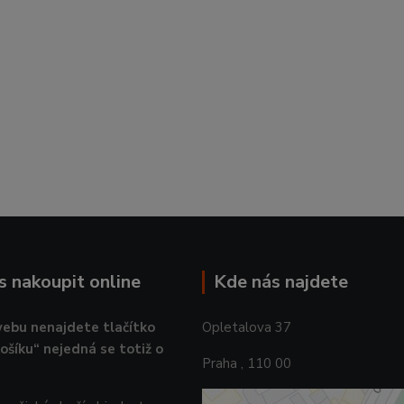
ás nakoupit online
Kde nás najdete
ebu nenajdete tlačítko
Opletalova 37
košíku“ nejedná se totiž o
Praha , 110 00