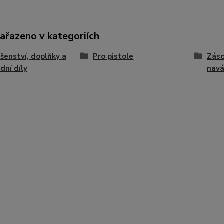
zařazeno v kategoriích
ušenství, doplňky a
Pro pistole
Záso
dní díly
navá