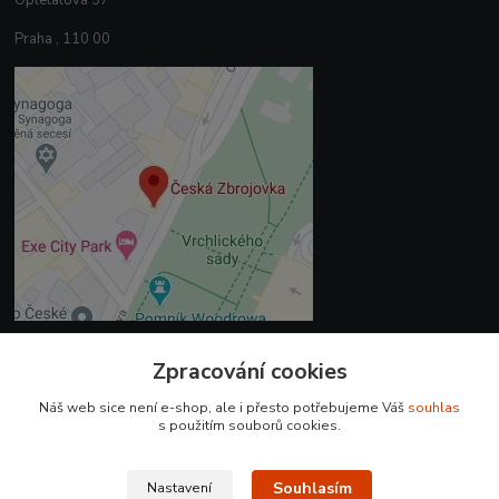
Opletalova 37
Praha , 110 00
Zpracování cookies
Kontakty
Náš web sice není e-shop, ale i přesto potřebujeme Váš
souhlas
+420 225 375 800
s použitím souborů cookies.
prodejna.praha@czub.cz
Souhlasím
Nastavení