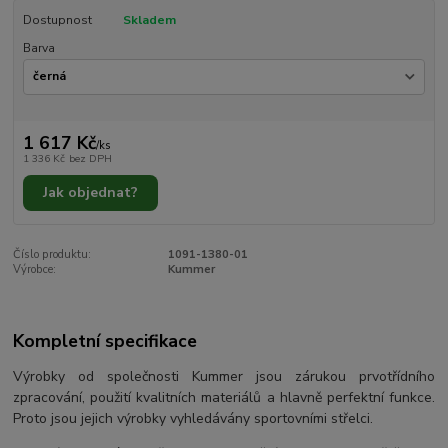
Dostupnost
Skladem
Barva
1 617 Kč
/
ks
1 336 Kč
bez DPH
Jak objednat?
Číslo produktu:
1091-1380-01
Výrobce:
Kummer
Kompletní specifikace
Výrobky od společnosti Kummer jsou zárukou prvotřídního
zpracování, použití kvalitních materiálů a hlavně perfektní funkce.
Proto jsou jejich výrobky vyhledávány sportovními střelci.