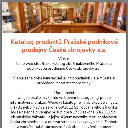
+420 225 375 800
Menu
Hledat
Katalog produktů Pražské podnikové
Úvod
Příslušenství, doplňky a náhradní díly
Pro pistole
Spouště
prodejny České zbrojovky a.s.
Duralová spoušť pro CZ P-10
Vítejte,
Duralová spoušť pro CZ P-10
tento web slouží jako katalog zboží nabízeného Pražskou
podnikovou prodejnou České zbrojovky a.s..
V současné době není možné učinit objednávku, ale můžete si
prohlédnout sortiment prodejny.
Upozornění
Údaje obsažené v tomto webovém katalogu mají pouze
informativní charakter. Webový katalog není nabídkou ve smyslu
§ 1731 nebo § 1732 zákona 89/2012 Sb., občanského zákoníku,
ani se nejedná o veřejný příslib dle § 1733 zákona 89/2012 Sb.,
občanského zákoníku, a jejím přijetím nevzniká mezi společností
Česká zbrojovka a.s. a druhou stranou závazkový vztah. Z tohoto
webového katalogu nevzniká nárok na uzavření smlouvy.