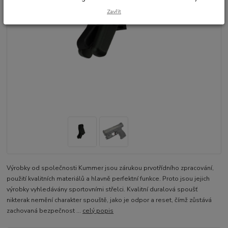
Zavřít
Výrobky od společnosti Kummer jsou zárukou prvotřídního zpracování,
použití kvalitních materiálů a hlavně perfektní funkce. Proto jsou jejich
výrobky vyhledávány sportovními střelci. Kvalitní duralová spoušť
nikterak nemění charakter spouště, jako je odpor a reset, čímž zůstává
zachovaná bezpečnost ...
celý popis