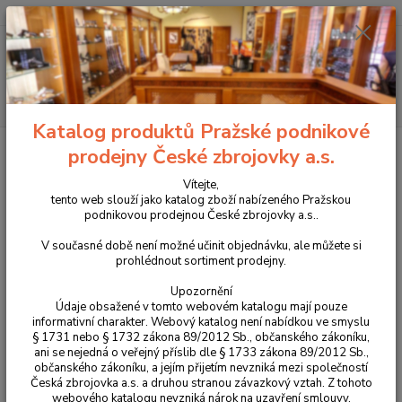
+420 225 375 800
Menu
Hledat
Katalog produktů Pražské podnikové
Úvod
Střelivo
Diabolky
Diabolo JSB JUMBO Heavy 5,5
prodejny České zbrojovky a.s.
Diabolo JSB JUMBO Heavy 5,5
Vítejte,
tento web slouží jako katalog zboží nabízeného Pražskou
podnikovou prodejnou České zbrojovky a.s..
V současné době není možné učinit objednávku, ale můžete si
prohlédnout sortiment prodejny.
Upozornění
Údaje obsažené v tomto webovém katalogu mají pouze
informativní charakter. Webový katalog není nabídkou ve smyslu
§ 1731 nebo § 1732 zákona 89/2012 Sb., občanského zákoníku,
ani se nejedná o veřejný příslib dle § 1733 zákona 89/2012 Sb.,
občanského zákoníku, a jejím přijetím nevzniká mezi společností
Česká zbrojovka a.s. a druhou stranou závazkový vztah. Z tohoto
webového katalogu nevzniká nárok na uzavření smlouvy.