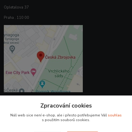
Opletalova 37
Praha , 110 00
Zpracování cookies
Kontakty
Náš web sice není e-shop, ale i přesto potřebujeme Váš
souhlas
+420 225 375 800
s použitím souborů cookies.
prodejna.praha@czub.cz