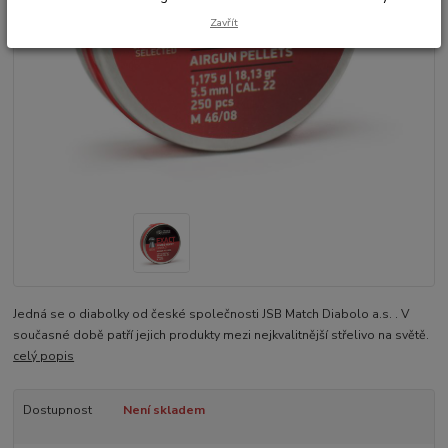
Zavřít
Jedná se o diabolky od české společnosti JSB Match Diabolo a.s. . V
současné době patří jejich produkty mezi nejkvalitnější střelivo na světě.
celý popis
Dostupnost
Není skladem