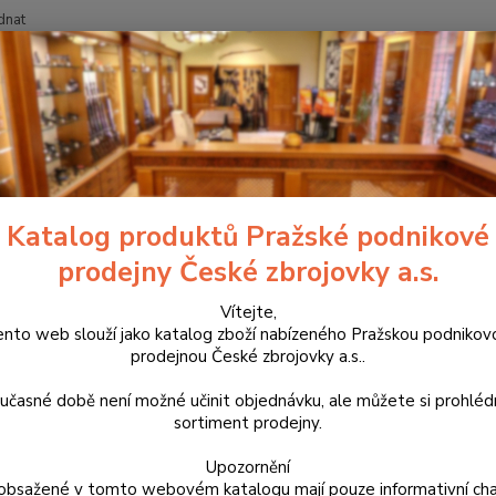
dnat
Nevíte
Hledat
+420
třelivo
Diabolky
Diabolo Boxer 4,5mm
olo Boxer 4,5mm
Katalog produktů Pražské podnikové
prodejny České zbrojovky a.s.
Vítejte,
Dos
ento web slouží jako katalog zboží nabízeného Pražskou podnikov
prodejnou České zbrojovky a.s..
22
učasné době není možné učinit objednávku, ale můžete si prohlé
183
sortiment prodejny.
Upozornění
obsažené v tomto webovém katalogu mají pouze informativní cha
Číslo p