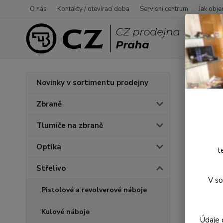
O nás
Kontakty / otevírací doba
Servisní centrum
Jak obje
Úvod
S
Novinky v sortimentu prodejny
Diab
Zbraně
Tlumiče na zbraně
Optika
t
Střelivo
V so
Pistolové a revolverové náboje
Kulové náboje
Údaje 