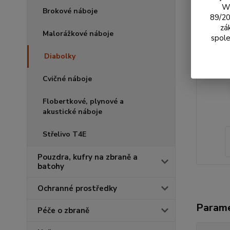
We
Brokové náboje
89/20
zá
Malorážkové náboje
spole
Diabolky
Cvičné náboje
Flobertkové, plynové a
akustické náboje
Střelivo T4E
Pouzdra, kufry na zbraně a
batohy
Ochranné prostředky
Param
Péče o zbraně