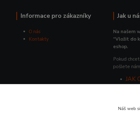
Informace pro zákazníky
Jak u n
O nás
Na našem w
Kontakty
“Vložit do 
eshop.
Pokud chcete
pošlete nám
JAK
Náš web si