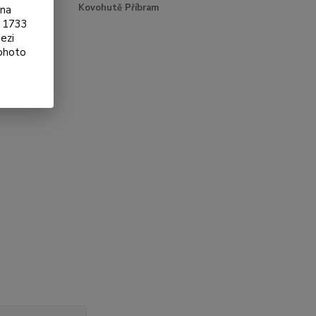
e:
Kovohutě Příbram
ona
§ 1733
ezi
tohoto