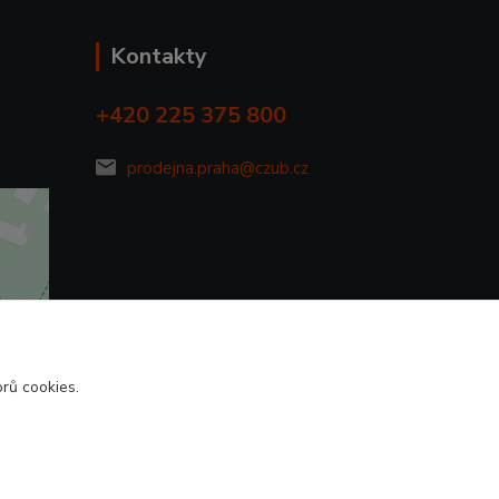
Kontakty
+420 225 375 800
prodejna.praha@czub.cz
rů cookies.