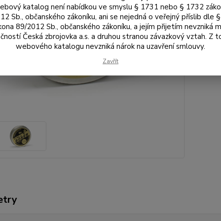
Výrobc
bový katalog není nabídkou ve smyslu § 1731 nebo § 1732 zák
12 Sb., občanského zákoníku, ani se nejedná o veřejný příslib dle 
kona 89/2012 Sb., občanského zákoníku, a jejím přijetím nevzniká m
čností Česká zbrojovka a.s. a druhou stranou závazkový vztah. Z 
webového katalogu nevzniká nárok na uzavření smlouvy.
Zavřít
etry