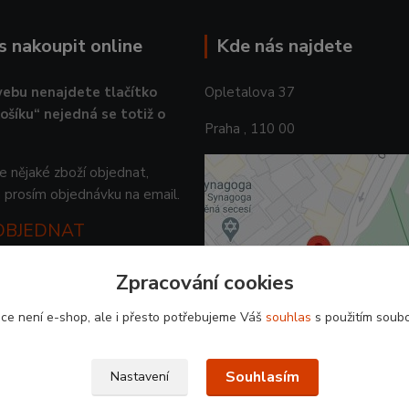
ás nakoupit online
Kde nás najdete
ebu nenajdete tlačítko
Opletalova 37
košíku“ nejedná se totiž o
Praha , 110 00
 nějaké zboží objednat,
 prosím objednávku na email.
 OBJEDNAT
Zpracování cookies
ce není e-shop, ale i přesto potřebujeme Váš
souhlas
s použitím soubo
Souhlasím
Nastavení