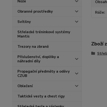
Nože
Obsah
Obranné prostředky
Ráže
Svítilny
Střelecké tréninkové systémy
Mantis
Zboží 
Trezory na zbraně
Střel
Příslušenství, doplňky a
náhradní díly
Propagační předměty a oděvy
CZUB
Oblečení
Taktické vesty a chest rigy
Střelecké terče a záslepky