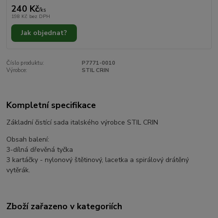
240 Kč
/
ks
198 Kč
bez DPH
Jak objednat?
Číslo produktu:
P7771-0010
Výrobce:
STIL CRIN
Kompletní specifikace
Základní čistící sada italského výrobce
STIL CRIN
Obsah balení:
3-dílná dřevěná tyčka
3 kartáčky - nylonový štětinový, lacetka a
spirálový drátěný
vytěrák.
Zboží zařazeno v kategoriích