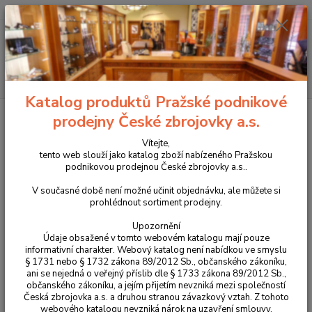
+420 225 375 800
Menu
Hledat
Katalog produktů Pražské podnikové
Úvod
Péče o zbraně
Čistící sada brokovnice 16
prodejny České zbrojovky a.s.
Čistící sada brokovnice 16
Vítejte,
tento web slouží jako katalog zboží nabízeného Pražskou
podnikovou prodejnou České zbrojovky a.s..
V současné době není možné učinit objednávku, ale můžete si
prohlédnout sortiment prodejny.
Upozornění
Údaje obsažené v tomto webovém katalogu mají pouze
informativní charakter. Webový katalog není nabídkou ve smyslu
§ 1731 nebo § 1732 zákona 89/2012 Sb., občanského zákoníku,
ani se nejedná o veřejný příslib dle § 1733 zákona 89/2012 Sb.,
občanského zákoníku, a jejím přijetím nevzniká mezi společností
Česká zbrojovka a.s. a druhou stranou závazkový vztah. Z tohoto
webového katalogu nevzniká nárok na uzavření smlouvy.