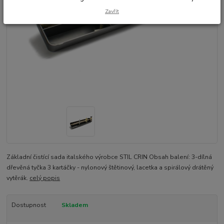
Zavřít
Základní čistící sada italského výrobce STIL CRIN Obsah balení: 3-dílná
dřevěná tyčka 3 kartáčky - nylonový štětinový, lacetka a spirálový drátěný
vytěrák.
celý popis
Dostupnost
Skladem