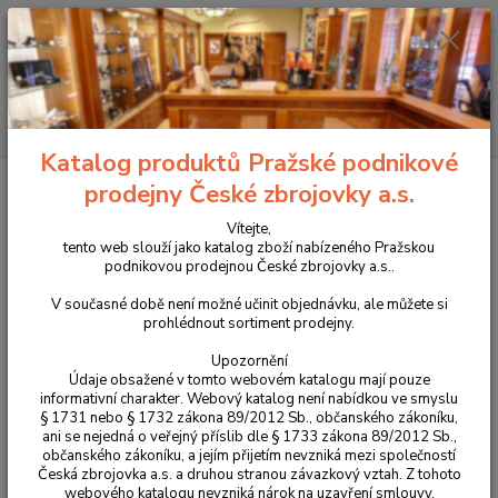
+420 225 375 800
Menu
Hledat
Katalog produktů Pražské podnikové
Úvod
Péče o zbraně
Čistící šňůry
Čistící protahovací struna s knoty
prodejny České zbrojovky a.s.
Čistící protahovací struna s knoty
Vítejte,
tento web slouží jako katalog zboží nabízeného Pražskou
podnikovou prodejnou České zbrojovky a.s..
V současné době není možné učinit objednávku, ale můžete si
prohlédnout sortiment prodejny.
Upozornění
Údaje obsažené v tomto webovém katalogu mají pouze
informativní charakter. Webový katalog není nabídkou ve smyslu
§ 1731 nebo § 1732 zákona 89/2012 Sb., občanského zákoníku,
ani se nejedná o veřejný příslib dle § 1733 zákona 89/2012 Sb.,
občanského zákoníku, a jejím přijetím nevzniká mezi společností
Česká zbrojovka a.s. a druhou stranou závazkový vztah. Z tohoto
webového katalogu nevzniká nárok na uzavření smlouvy.