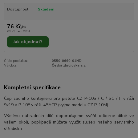
Dostupnost
Skladem
76 Kč
/
ks
63 Kč
bez DPH
Jak objednat?
Číslo produktu:
0550-0660-01ND
Výrobce:
Česká zbrojovka a.s.
Kompletní specifikace
Čep zadního kontejneru pro pistole CZ P-10S / C / SC / F v ráži
9x19 a P-10F v ráži .45ACP (vyjma modelu CZ P-10M).
Výměnu náhradních dílů doporučujeme svěřit odborné dílně ve
vašem okolí, popřípadě můžete využít služeb našeho servisního
střediska.