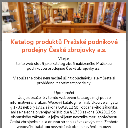
+420 225 375 800
Menu
Hledat
Katalog produktů Pražské podnikové
Úvod
Příslušenství, doplňky a náhradní díly
Pro pistole
Náhradní díly
prodejny České zbrojovky a.s.
CZ P-10
Čep zadního kontejneru pro CZ P-10S / C / SC / F díl č.31
Vítejte,
Čep zadního kontejneru pro CZ P-
tento web slouží jako katalog zboží nabízeného Pražskou
podnikovou prodejnou České zbrojovky a.s..
10S / C / SC / F díl č.31
V současné době není možné učinit objednávku, ale můžete si
prohlédnout sortiment prodejny.
Upozornění
Údaje obsažené v tomto webovém katalogu mají pouze
informativní charakter. Webový katalog není nabídkou ve smyslu
§ 1731 nebo § 1732 zákona 89/2012 Sb., občanského zákoníku,
ani se nejedná o veřejný příslib dle § 1733 zákona 89/2012 Sb.,
občanského zákoníku, a jejím přijetím nevzniká mezi společností
Česká zbrojovka a.s. a druhou stranou závazkový vztah. Z tohoto
webového katalogu nevzniká nárok na uzavření smlouvy.