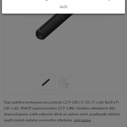
Zavřít
Čep zadního kontejneru pro pistole CZ P-10S / C / SC / F v ráži 9x19 a P-
10F v ráži .45ACP (vyjma modelu CZ P-10M). Výměnu náhradních dílů
doporučujeme svěřit odborné dílně ve vašem okolí, popřípadě můžete
využít služeb našeho servisního střediska.
celý popis