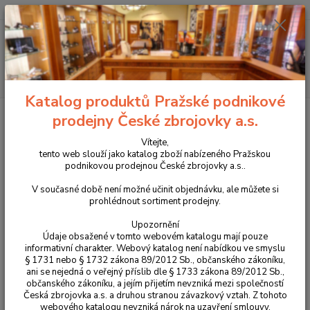
+420 225 375 800
Menu
Hledat
Katalog produktů Pražské podnikové
Úvod
Zbraně
Samonabíjecí pušky a karabiny
CZ SCORPION EVO
prodejny České zbrojovky a.s.
3 S1 FDE CUSTOM
Vítejte,
CZ SCORPION EVO 3 S1 FDE
tento web slouží jako katalog zboží nabízeného Pražskou
podnikovou prodejnou České zbrojovky a.s..
CUSTOM
V současné době není možné učinit objednávku, ale můžete si
prohlédnout sortiment prodejny.
Upozornění
Údaje obsažené v tomto webovém katalogu mají pouze
informativní charakter. Webový katalog není nabídkou ve smyslu
§ 1731 nebo § 1732 zákona 89/2012 Sb., občanského zákoníku,
ani se nejedná o veřejný příslib dle § 1733 zákona 89/2012 Sb.,
občanského zákoníku, a jejím přijetím nevzniká mezi společností
Česká zbrojovka a.s. a druhou stranou závazkový vztah. Z tohoto
webového katalogu nevzniká nárok na uzavření smlouvy.