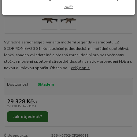
Zavřít
Výhradně samonabíjecí varianta moderní legendy – samopalu CZ
SCORPION EVO 3 S1. Konstrukčně jednoduchá, mimořádně spolehlivá,
lehká, snadno ovladatelná a přesná zbraň ideální pro bezpečnostní
složky i moderní sportovní střelecké disciplíny navíc v provedení FDE a s
novou duralovou spouští. Obsah ba...
celý popis
Dostupnost
Skladem
29 328 Kč
/
ks
24 238 Kč
bez DPH
Jak objednat?
Číslo produktu:
3664-0702-CF260011