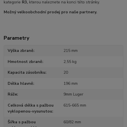
kategorie
R3,
kterou naleznete na konci této stránky.
Možný velkoobchodní prodej pro naše partnery.
Parametry
Výška zbraně
215 mm
Hmotnost zbraně
2,55 kg
Kapacita zásobníku
20
Délka hlavně
196 mm
Ráže
9mm Luger
Celková délka s pažbou
615-665 mm
vyklopenou-vysunutou
Šířka s pažbou
60/82 mm