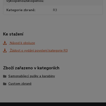
vyklopenou/sklopenou
Kategorie zbraně
R3
Ke stažení
Návod k obsluze
Žádost o vydání povolení kategorie R3
Zboží zařazeno v kategoriích
Samonabíjecí pušky a karabiny
Custom zbraně