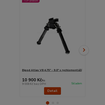
TOP produkt
Bipod Atlas V8 4.75" - 9.0" s rychlomontáží
Puškohled V
10x32 FFP E
10 900 Kč
23 700 
/
ks
Skladem
9 008 Kč
bez DPH
19 587 Kč
be
Detail