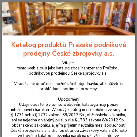
+420 225 375 800
Menu
Hledat
Katalog produktů Pražské podnikové
Úvod
Zbraně
Samonabíjecí pušky a karabiny
CZ BREN 2 Ms
prodejny České zbrojovky a.s.
CARBINE .223 Rem. R3
Vítejte,
CZ BREN 2 Ms CARBINE .223
tento web slouží jako katalog zboží nabízeného Pražskou
podnikovou prodejnou České zbrojovky a.s..
Rem. R3
V současné době není možné učinit objednávku, ale můžete si
prohlédnout sortiment prodejny.
Upozornění
Údaje obsažené v tomto webovém katalogu mají pouze
informativní charakter. Webový katalog není nabídkou ve smyslu
§ 1731 nebo § 1732 zákona 89/2012 Sb., občanského zákoníku,
ani se nejedná o veřejný příslib dle § 1733 zákona 89/2012 Sb.,
občanského zákoníku, a jejím přijetím nevzniká mezi společností
Česká zbrojovka a.s. a druhou stranou závazkový vztah. Z tohoto
webového katalogu nevzniká nárok na uzavření smlouvy.