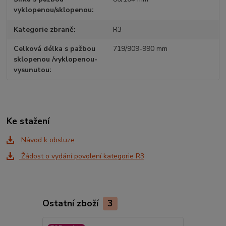
vyklopenou/sklopenou
Kategorie zbraně
R3
Celková délka s pažbou
719/909-990 mm
sklopenou /vyklopenou-
vysunutou
Ke stažení
Návod k obsluze
Žádost o vydání povolení kategorie R3
Ostatní zboží
3