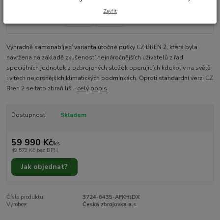
Zavřít
Výhradně samonabíjecí varianta útočné pušky CZ BREN 2, která byla
navržena na základě zkušeností nejnáročnějších uživatelů z řad
speciálních jednotek a ozbrojených složek operujících kdekoliv na světě
i v těch nejdrsnějších klimatických podmínkách. Oproti standardní verzi CZ
Bren 2 se tato zbraň liš...
celý popis
Dostupnost
Skladem
59 990 Kč
/
ks
49 579 Kč
bez DPH
Jak objednat?
Číslo produktu:
3724-6435-AFKHJDX
Výrobce:
Česká zbrojovka a.s.