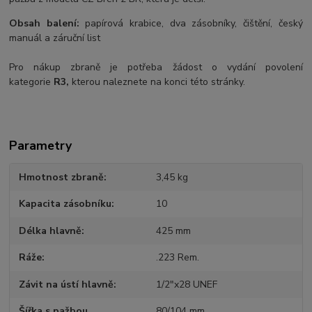
Obsah balení:
papírová krabice, dva zásobníky, čištění, český
manuál a záruční list
Pro nákup zbraně je potřeba žádost o vydání povolení
kategorie
R3,
kterou naleznete na konci této stránky.
Parametry
Hmotnost zbraně
3,45 kg
Kapacita zásobníku
10
Délka hlavně
425 mm
Ráže
.223 Rem.
Závit na ústí hlavně
1/2"x28 UNEF
Šířka s pažbou
80/104 mm