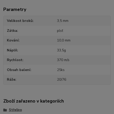
Parametry
Velikost broků
3,5 mm
Zátka
plsť
Kování
10,0 mm
Náplň
33,5g
Rychlost
370 m/s
Obsah balení
25ks
Ráže
20/76
Zboží zařazeno v kategoriích
Střelivo