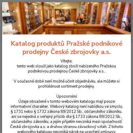
+420 225 375 800
Menu
Hledat
Katalog produktů Pražské podnikové
Úvod
Střelivo
Brokové náboje
Brokové náboje 20/76 MAGNUM 33,5g
prodejny České zbrojovky a.s.
3,5mm
Vítejte,
Brokové náboje 20/76 MAGNUM
tento web slouží jako katalog zboží nabízeného Pražskou
podnikovou prodejnou České zbrojovky a.s..
33,5g 3,5mm
V současné době není možné učinit objednávku, ale můžete si
prohlédnout sortiment prodejny.
Upozornění
Údaje obsažené v tomto webovém katalogu mají pouze
informativní charakter. Webový katalog není nabídkou ve smyslu
§ 1731 nebo § 1732 zákona 89/2012 Sb., občanského zákoníku,
ani se nejedná o veřejný příslib dle § 1733 zákona 89/2012 Sb.,
občanského zákoníku, a jejím přijetím nevzniká mezi společností
Česká zbrojovka a.s. a druhou stranou závazkový vztah. Z tohoto
webového katalogu nevzniká nárok na uzavření smlouvy.